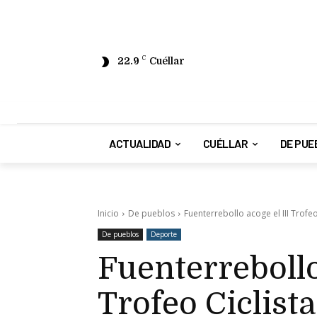
22.9
C
Cuéllar
ACTUALIDAD
CUÉLLAR
DE PUE
Inicio
De pueblos
Fuenterrebollo acoge el III Trofe
De pueblos
Deporte
Fuenterrebollo
Trofeo Ciclist