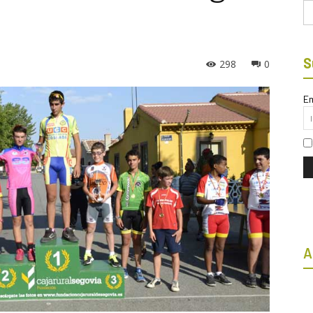
Bu
S
298
0
Em
A