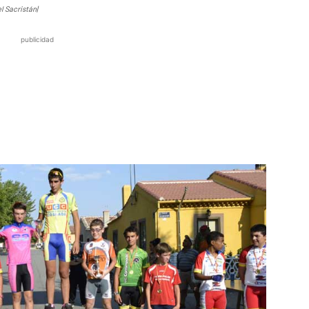
l Sacristán|
publicidad