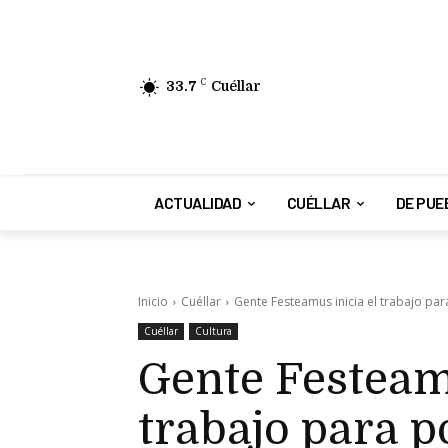
33.7
C
Cuéllar
ACTUALIDAD
CUÉLLAR
DE PUE
Inicio
Cuéllar
Gente Festeamus inicia el trabajo par
Cuéllar
Cultura
Gente Festeamu
trabajo para p