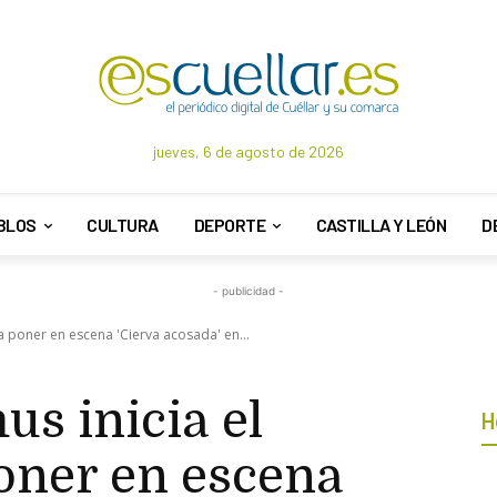
jueves, 6 de agosto de 2026
BLOS
CULTURA
DEPORTE
CASTILLA Y LEÓN
D
- publicidad -
a poner en escena 'Cierva acosada' en...
s inicia el
H
oner en escena