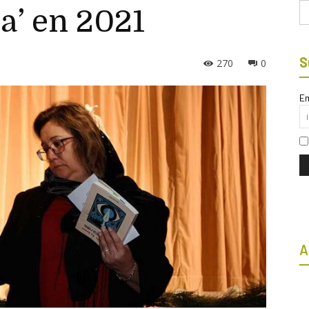
Bu
a’ en 2021
S
270
0
Em
A