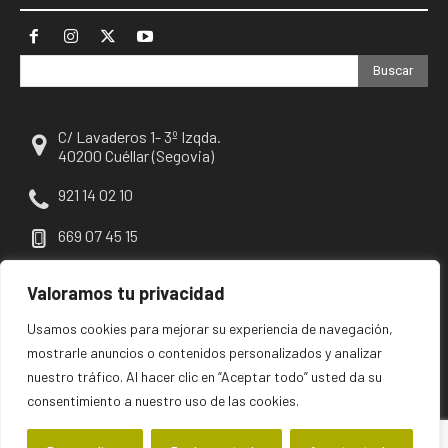
Buscar
C/ Lavaderos 1- 3º Izqda.
40200 Cuéllar (Segovia)
921 14 02 10
669 07 45 15
escuellar@escuellar.es
Valoramos tu privacidad
Usamos cookies para mejorar su experiencia de navegación,
mostrarle anuncios o contenidos personalizados y analizar
nuestro tráfico. Al hacer clic en “Aceptar todo” usted da su
consentimiento a nuestro uso de las cookies.