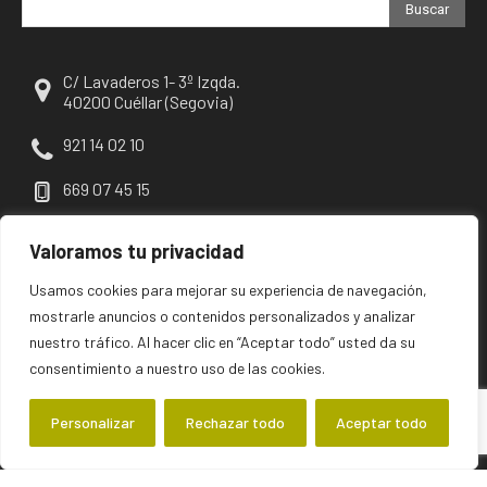
Buscar
C/ Lavaderos 1- 3º Izqda.
40200 Cuéllar (Segovia)
921 14 02 10
669 07 45 15
escuellar@escuellar.es
Valoramos tu privacidad
Usamos cookies para mejorar su experiencia de navegación,
mostrarle anuncios o contenidos personalizados y analizar
nuestro tráfico. Al hacer clic en “Aceptar todo” usted da su
consentimiento a nuestro uso de las cookies.
Personalizar
Rechazar todo
Aceptar todo
©2026 escuellar | Primer diario digital de Cuéllar y su comarca