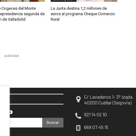
de Cogeces del Monte
La Junta destina 1,2 millones de
cepresidencia segunda de
euros al programa Cheque Comercio
n de Valladolid
Rural
publicidad
C/ Lavaderos 1- 3º Izqda.
EN
40200 Cuéllar (Segovia)
921 14 02 10
Buscar
669 07 45 15