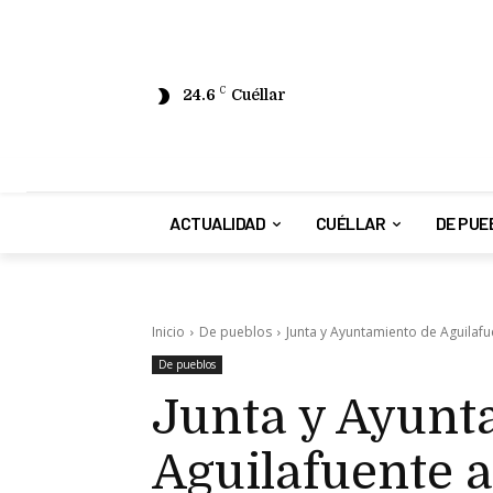
24.6
C
Cuéllar
ACTUALIDAD
CUÉLLAR
DE PUE
Inicio
De pueblos
Junta y Ayuntamiento de Aguilafu
De pueblos
Junta y Ayunt
Aguilafuente 