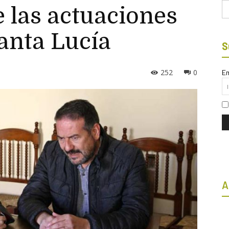
Bu
 las actuaciones
Santa Lucía
S
252
0
Em
A