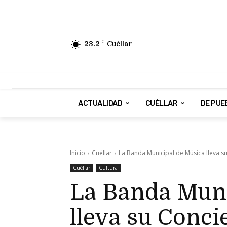
23.2
C
Cuéllar
ACTUALIDAD
CUÉLLAR
DE PUE
Inicio
Cuéllar
La Banda Municipal de Música lleva su 
Cuéllar
Cultura
La Banda Muni
lleva su Conci