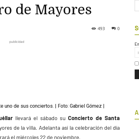
Bu
tro de Mayores
S
493
0
publicidad
Em
e uno de sus conciertos. | Foto: Gabriel Gómez |
A
éllar
llevará el sábado su
Concierto de Santa
res de la villa. Adelanta así la celebración del día
ará el miércoles 22 de noviembre.