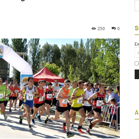
Bu
S
250
0
Em
A