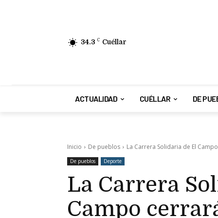
34.3
C
Cuéllar
ACTUALIDAD
CUÉLLAR
DE PUE
Inicio
De pueblos
La Carrera Solidaria de El Campo 
De pueblos
Deporte
La Carrera Sol
Campo cerrará 