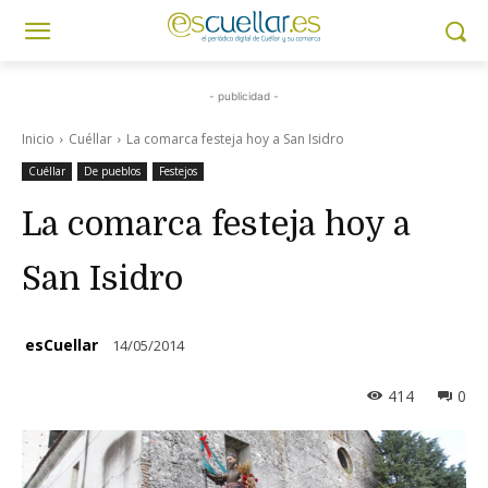
- publicidad -
Inicio
Cuéllar
La comarca festeja hoy a San Isidro
Cuéllar
De pueblos
Festejos
La comarca festeja hoy a
San Isidro
esCuellar
14/05/2014
414
0