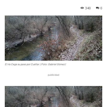
340
0
El río Cega su paso por Cuéllar. | Foto: Gabriel Gómez |
publicidad