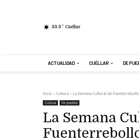
33.5
C
Cuéllar
ACTUALIDAD
CUÉLLAR
DE PUE
Inicio
Cultura
La Semana Cultural de Fuenterrebollo
Cultura
De pueblos
La Semana Cul
Fuenterrebollo