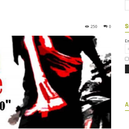
Bu
S
250
0
Em
A