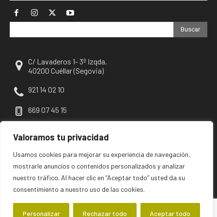
Buscar
C/ Lavaderos 1- 3º Izqda.
40200 Cuéllar (Segovia)
921 14 02 10
669 07 45 15
escuellar@escuellar.es
Valoramos tu privacidad
Usamos cookies para mejorar su experiencia de navegación,
mostrarle anuncios o contenidos personalizados y analizar
nuestro tráfico. Al hacer clic en “Aceptar todo” usted da su
consentimiento a nuestro uso de las cookies.
Personalizar
Rechazar todo
Aceptar todo