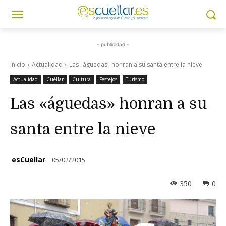
- publicidad -
Inicio
Actualidad
Las "águedas" honran a su santa entre la nieve
Actualidad
Cuéllar
Cultura
Festejos
Turismo
Las «águedas» honran a su
santa entre la nieve
esCuellar
05/02/2015
350
0