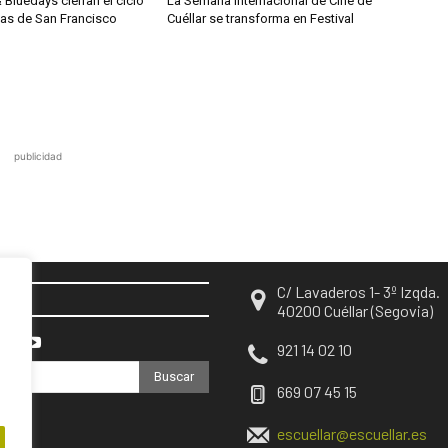
& Bluedays cierran el ciclo
La Semana Internacional de Cine de
das de San Francisco
Cuéllar se transforma en Festival
publicidad
C/ Lavaderos 1- 3º Izqda.
EN
40200 Cuéllar (Segovia)
921 14 02 10
Buscar
669 07 45 15
escuellar@escuellar.es