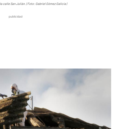
la calle San Julián. | Foto: Gabriel Gómez Galicia |
publicidad