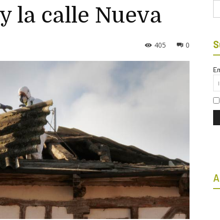
Bu
 y la calle Nueva
S
405
0
Em
A