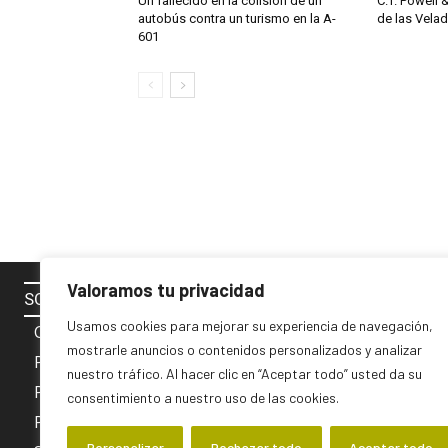
Un fallecido en la colisión de un
C.T. Powell 
autobús contra un turismo en la A-
de las Vela
601
Valoramos tu privacidad
SOBRE NOSOTROS
SÍGUENOS 
Usamos cookies para mejorar su experiencia de navegación,
Contacto
mostrarle anuncios o contenidos personalizados y analizar
Política de cookies
nuestro tráfico. Al hacer clic en “Aceptar todo” usted da su
Privacidad y Aviso Legal
consentimiento a nuestro uso de las cookies.
PUBLICIDAD
Personalizar
Rechazar todo
Aceptar todo