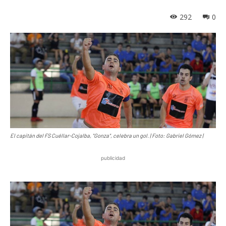
292
0
El capitán del FS Cuéllar-Cojalba, "Gonza", celebra un gol. | Foto: Gabriel Gómez |
publicidad