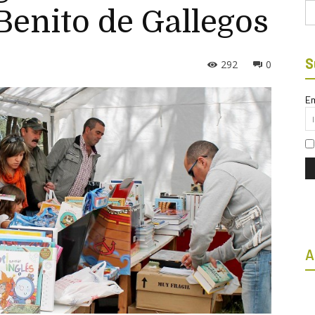
Bu
Benito de Gallegos
S
292
0
Em
A