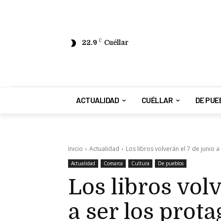
22.9
C
Cuéllar
ACTUALIDAD
CUÉLLAR
DE PUE
Inicio
Actualidad
Los libros volverán el 7 de junio a
Actualidad
Comarca
Cultura
De pueblos
Los libros volv
a ser los prota