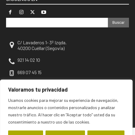
Buscar
C/ Lavaderos 1- 3º Izqda.
40200 Cuéllar (Segovia)
921 14 02 10
669 07 45 15
escuellar@escuellar.es
Valoramos tu privacidad
Usamos cookies para mejorar su experiencia de navegación,
mostrarle anuncios o contenidos personalizados y analizar
nuestro tráfico. Al hacer clic en “Aceptar todo” usted da su
consentimiento a nuestro uso de las cookies.