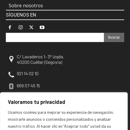
Sobre nosotros
SÍGUENOS EN
Buscar
C/ Lavaderos 1- 3º Izqda.
40200 Cuéllar (Segovia)
921 14 02 10
669 07 45 15
escuellar@escuellar.es
Valoramos tu privacidad
Usamos cookies para mejorar su experiencia de navegación,
mostrarle anuncios o contenidos personalizados y analizar
nuestro tráfico. Al hacer clic en “Aceptar todo” usted da su