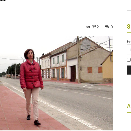
Bu
S
352
0
Em
A