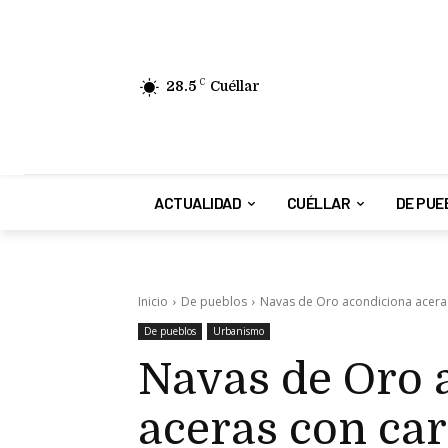
28.5
C
Cuéllar
ACTUALIDAD
CUÉLLAR
DE PUE
Inicio
De pueblos
Navas de Oro acondiciona aceras
De pueblos
Urbanismo
Navas de Oro 
aceras con car