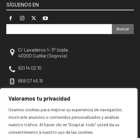
SÍGUENOS EN
Buscar
C/ Lavaderos 1- 3º Izqda.
40200 Cuéllar (Segovia)
921 14 02 10
669 07 45 15
escuellar@escuellar.es
Valoramos tu privacidad
Usamos cookies para mejorar su experiencia de navegación,
mostrarle anuncios o contenidos personalizados y analizar
nuestro tráfico. Al hacer clic en “Aceptar todo” usted da su
consentimiento a nuestro uso de las cookies.