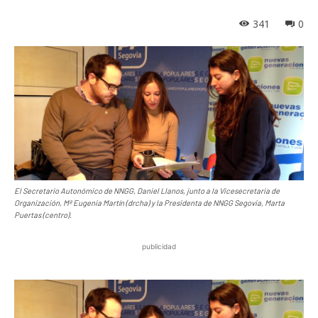
341
0
El Secretario Autonómico de NNGG, Daniel Llanos, junto a la Vicesecretaria de
Organización, Mª Eugenia Martín (drcha) y la Presidenta de NNGG Segovia, Marta
Puertas (centro).
publicidad