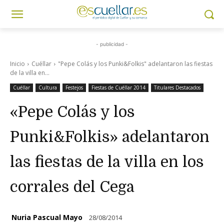
- publicidad -
Inicio
Cuéllar
"Pepe Colás y los Punki&Folkis" adelantaron las fiestas
de la villa en...
Cuéllar
Cultura
Festejos
Fiestas de Cuéllar 2014
Titulares Destacados
«Pepe Colás y los
Punki&Folkis» adelantaron
las fiestas de la villa en los
corrales del Cega
Nuria Pascual Mayo
28/08/2014