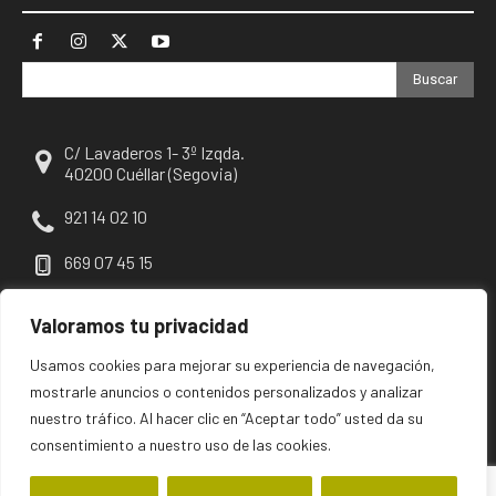
Buscar
C/ Lavaderos 1- 3º Izqda.
40200 Cuéllar (Segovia)
921 14 02 10
669 07 45 15
escuellar@escuellar.es
Valoramos tu privacidad
Usamos cookies para mejorar su experiencia de navegación,
mostrarle anuncios o contenidos personalizados y analizar
nuestro tráfico. Al hacer clic en “Aceptar todo” usted da su
consentimiento a nuestro uso de las cookies.