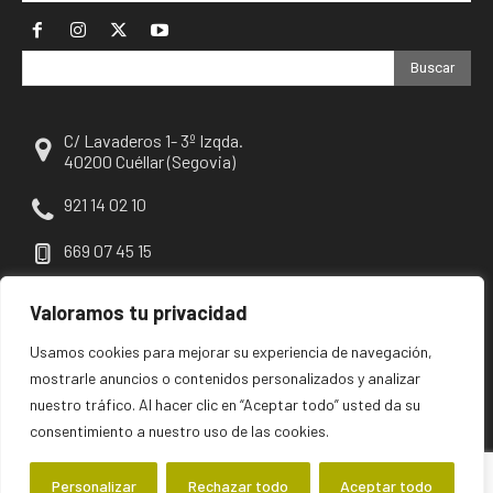
Buscar
C/ Lavaderos 1- 3º Izqda.
40200 Cuéllar (Segovia)
921 14 02 10
669 07 45 15
escuellar@escuellar.es
Valoramos tu privacidad
Usamos cookies para mejorar su experiencia de navegación,
mostrarle anuncios o contenidos personalizados y analizar
nuestro tráfico. Al hacer clic en “Aceptar todo” usted da su
consentimiento a nuestro uso de las cookies.
Personalizar
Rechazar todo
Aceptar todo