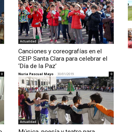
Actualidad
Canciones y coreografías en el
CEIP Santa Clara para celebrar el
‘Día de la Paz’
Nuria Pascual Mayo
-
30/01/2019
0
0
Actualidad
o
Música, poesía y teatro para