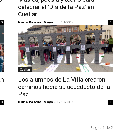
celebrar el ‘Día de la Paz’ en
Cuéllar
Nuria Pascual Mayo
-
30/01/2018
0
0
Cuéllar
an
Los alumnos de La Villa crearon
caminos hacia su acueducto de la
Paz
Nuria Pascual Mayo
-
02/02/2016
0
0
Página 1 de 2