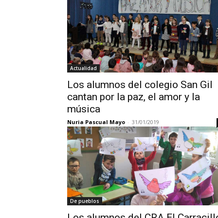
Actualidad
Los alumnos del colegio San Gil
cantan por la paz, el amor y la
música
Nuria Pascual Mayo
-
31/01/2019
De pueblos
Los alumnos del CRA El Carracill