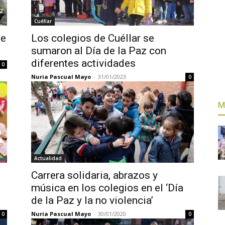
Cuéllar
ue
Los colegios de Cuéllar se
sumaron al Día de la Paz con
diferentes actividades
0
Nuria Pascual Mayo
-
31/01/2023
0
M
Actualidad
Carrera solidaria, abrazos y
música en los colegios en el ‘Día
de la Paz y la no violencia’
Nuria Pascual Mayo
-
30/01/2020
0
0