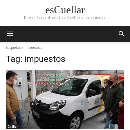
esCuellar
El periódico digital de Cuéllar y su comarca
Etiquetas
Impuestos
Tag:
impuestos
Cuéllar