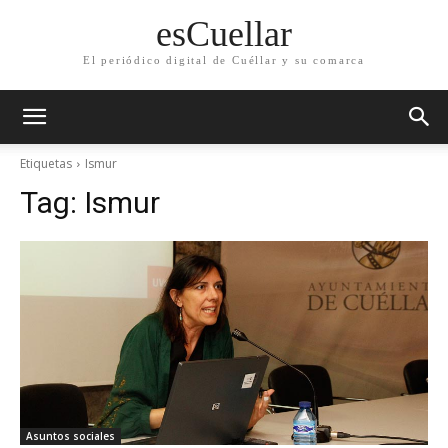
esCuellar
El periódico digital de Cuéllar y su comarca
Etiquetas
Ismur
Tag:
Ismur
Asuntos sociales