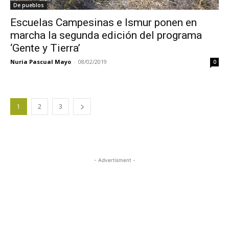
De pueblos
Escuelas Campesinas e Ismur ponen en
marcha la segunda edición del programa
‘Gente y Tierra’
Nuria Pascual Mayo
-
08/02/2019
0
1
2
3
- Advertisment -