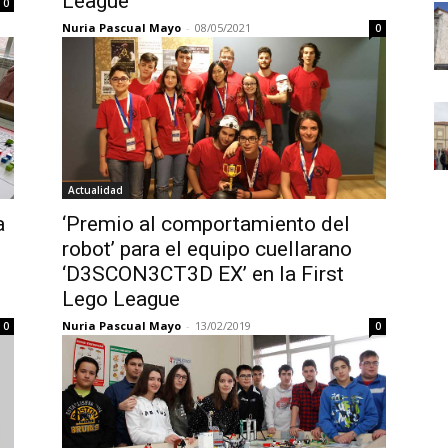
League
0
Nuria Pascual Mayo
-
08/05/2021
0
Actualidad
a
‘Premio al comportamiento del
robot’ para el equipo cuellarano
‘D3SCON3CT3D EX’ en la First
Lego League
Nuria Pascual Mayo
-
13/02/2019
0
0