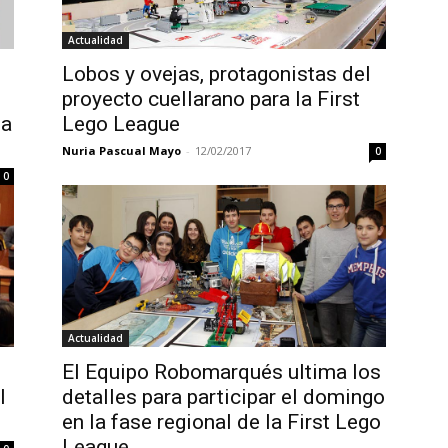
Actualidad
Lobos y ovejas, protagonistas del
proyecto cuellarano para la First
la
Lego League
Nuria Pascual Mayo
-
12/02/2017
0
0
Actualidad
El Equipo Robomarqués ultima los
l
detalles para participar el domingo
en la fase regional de la First Lego
League