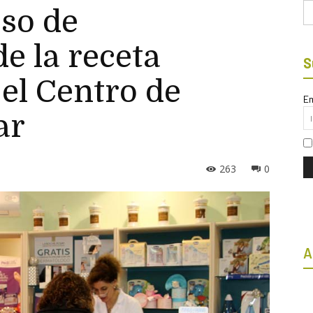
Bu
eso de
e la receta
S
 el Centro de
Em
ar
263
0
A