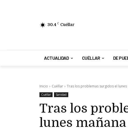
30.4
C
Cuéllar
ACTUALIDAD
CUÉLLAR
DE PUE
Inicio
Cuéllar
Tras los problemas surgidos el lunes 
Cuéllar
Sanidad
Tras los probl
lunes mañana 