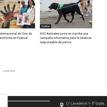
Cuéllar
nternacional de Cine de
SOS Animales pone en marcha una
ransforma en Festival
campaña informativa para la tenencia
responsable de perros
publicidad
C/ Lavaderos 1- 3º Izqda.
EN