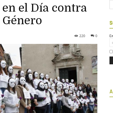
Bu
en el Día contra
e Género
S
220
0
Em
A