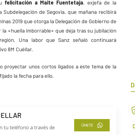
su
felicitación a Maite Fuentetaja
, exjefa de la
la Subdelegación de Segovia, que mañana recibirá
inas 2019 que otorga la Delegación de Gobierno de
r la «huella imborrable» que deja tras su jubilación
región. Una labor que Sanz señaló continuará
ivo 8M Cuéllar.
o proyectar unos cortos ligados a este tema de la
jado la fecha para ello.
D
UELLAR
ÚNETE
n tu teléfono a través de