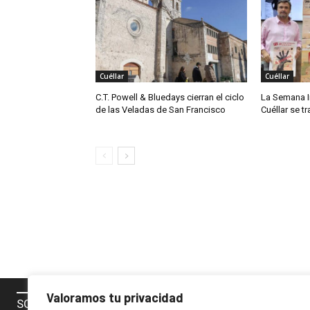
Cuéllar
Cuéllar
C.T. Powell & Bluedays cierran el ciclo
La Semana I
de las Veladas de San Francisco
Cuéllar se t
Valoramos tu privacidad
SOBRE NOSOTROS
SÍGUENOS 