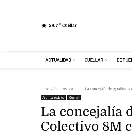
29.7
C
Cuéllar
ACTUALIDAD
CUÉLLAR
DE PUE
Inicio
Asuntos sociales
La concejalía de Igualdad y
Asuntos sociales
Cuéllar
La concejalía 
Colectivo 8M 