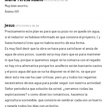
07/11/2019 En 08:58
Muy bien escrito.
Ánimo ¡!¡!¡!
Jesus
07/11/2019 En 06:59
Precisamente este plan es para que su pozo no se quede sin agua,
si el redactor se hubiese informado en que consiste el proyecto, ( y
fuese honesto) creo que no habría escrito de esa forma.
Es muy fácil decir que la obra se hace para satisfacer el ansia de
agua de unos pocos, cuando esta muy claro que es para mantener
lo que hay, porque si queremos seguir en la comarca con el regadío
no hay otra alternativa porque los acuíferos están bastante vacíos
y el poco agua del que se va ha disponer es el del rio, se que por
decir esto me van ha caer criticas, pero yo y todos los regantes
necesitamos de ese agua para poder seguir con nuestra actividad.
Señor periodista que solución da usted, ¿cerramos todas las
explotaciones? o como dicen los románticos, hacemos la
agricultura sostenible, que consiste en sembrar cada uno un huerto
y regarle todos los días con un botijo.