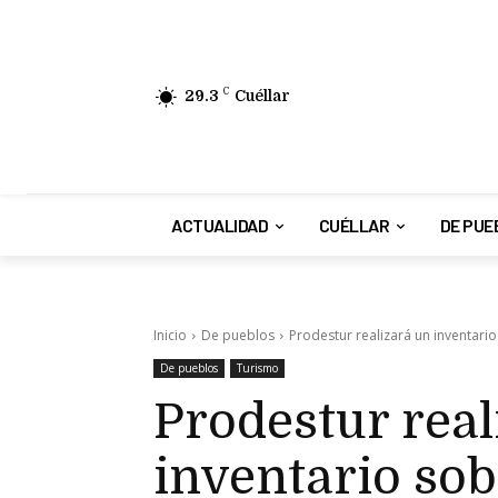
29.3
C
Cuéllar
ACTUALIDAD
CUÉLLAR
DE PUE
Inicio
De pueblos
Prodestur realizará un inventario 
De pueblos
Turismo
Prodestur real
inventario sob