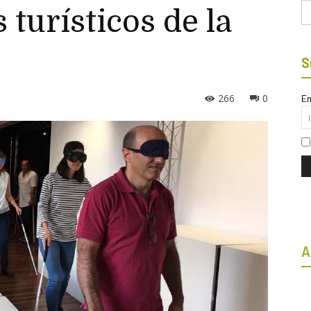
Bu
 turísticos de la
S
266
0
Em
A