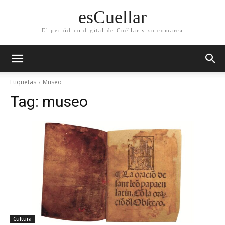
esCuellar
El periódico digital de Cuéllar y su comarca
Etiquetas
Museo
Tag:
museo
Cultura