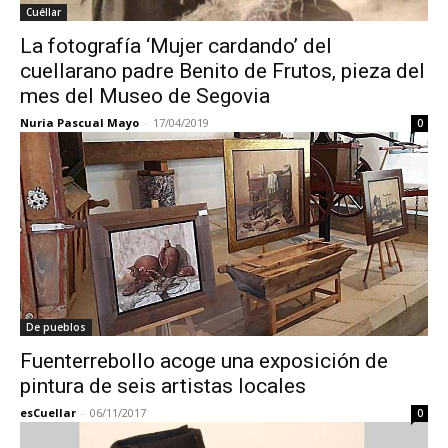
Cuéllar
La fotografía ‘Mujer cardando’ del
cuellarano padre Benito de Frutos, pieza del
mes del Museo de Segovia
Nuria Pascual Mayo
-
17/04/2019
0
De pueblos
Fuenterrebollo acoge una exposición de
pintura de seis artistas locales
esCuellar
-
06/11/2017
0