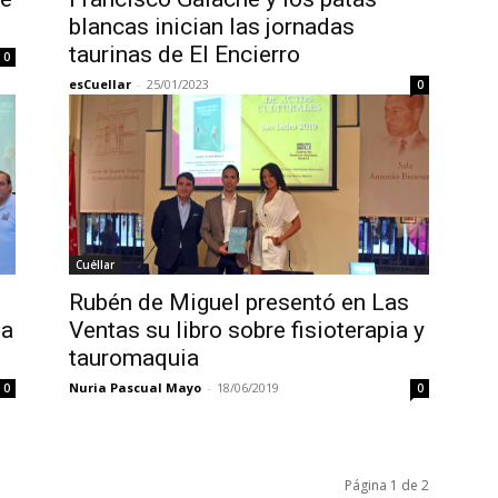
blancas inician las jornadas
taurinas de El Encierro
0
esCuellar
-
25/01/2023
0
Cuéllar
Rubén de Miguel presentó en Las
ia
Ventas su libro sobre fisioterapia y
tauromaquia
Nuria Pascual Mayo
-
18/06/2019
0
0
Página 1 de 2