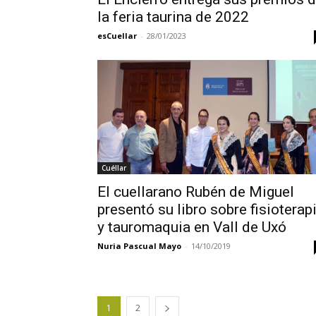
la feria taurina de 2022
esCuellar
-
28/01/2023
Cuéllar
El cuellarano Rubén de Miguel
presentó su libro sobre fisioterap
y tauromaquia en Vall de Uxó
Nuria Pascual Mayo
-
14/10/2019
1
2