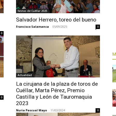
fiestas de Cuéllar 2025
Salvador Herrero, toreo del bueno
Francisco Salamanca
-
05/09/2025
0
0
M
Actualidad
La cirujana de la plaza de toros de
Cuéllar, Marta Pérez, Premio
Castilla y León de Tauromaquia
0
2023
Nuria Pascual Mayo
-
11/03/2024
0