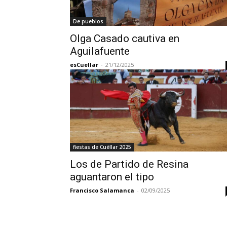
De pueblos
Olga Casado cautiva en
Aguilafuente
esCuellar
-
21/12/2025
fiestas de Cuéllar 2025
Los de Partido de Resina
aguantaron el tipo
Francisco Salamanca
-
02/09/2025