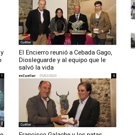
Cuéllar
 y
El Encierro reunió a Cebada Gago,
o
Diosleguarde y al equipo que le
salvó la vida
esCuellar
-
05/02/2023
1
0
Cuéllar
de
Francisco Galache y los patas