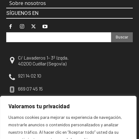
Sobre nosotros
SÍGUENOS EN
Buscar
C/ Lavaderos 1- 3º Izqda.
40200 Cuéllar (Segovia)
921 14 02 10
669 07 45 15
escuellar@escuellar.es
Valoramos tu privacidad
Usamos cookies para mejorar su experiencia de navegación,
mostrarle anuncios o contenidos personalizados y analizar
nuestro tráfico. Al hacer clic en “Aceptar todo” usted da su