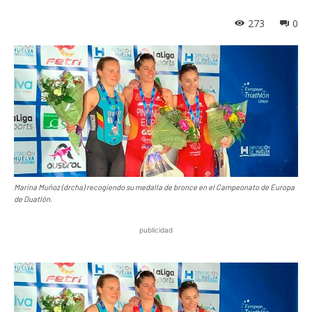
273
0
Marina Muñoz (drcha) recogiendo su medalla de bronce en el Campeonato de Europa
de Duatlón.
publicidad