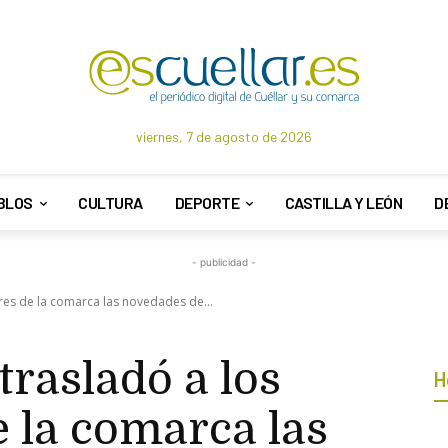
viernes, 7 de agosto de 2026
BLOS
CULTURA
DEPORTE
CASTILLA Y LEÓN
D
- publicidad -
res de la comarca las novedades de...
rasladó a los
H
e la comarca las