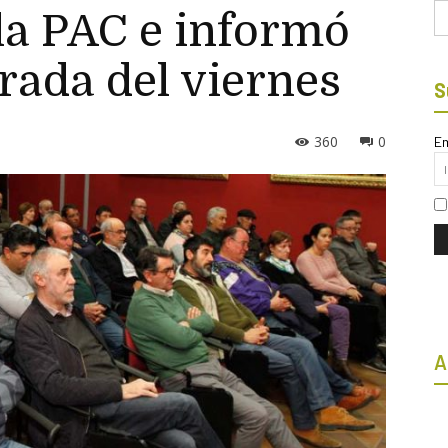
Bu
la PAC e informó
orada del viernes
S
360
0
Em
A