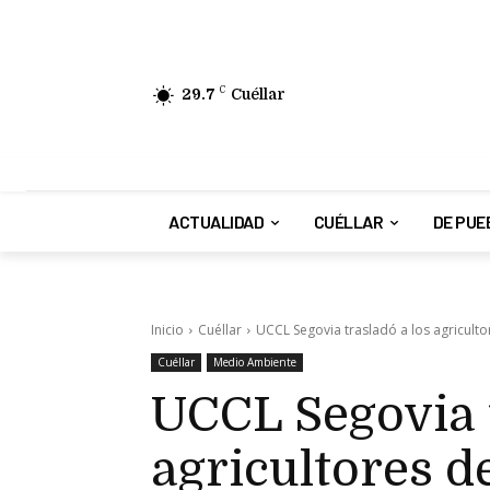
29.7
C
Cuéllar
ACTUALIDAD
CUÉLLAR
DE PUE
Inicio
Cuéllar
UCCL Segovia trasladó a los agriculto
Cuéllar
Medio Ambiente
UCCL Segovia t
agricultores d