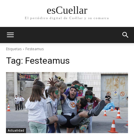
esCuellar
El periódico digital de Cuéllar y su comarca
Etiquetas
Festeamus
Tag:
Festeamus
Actualidad