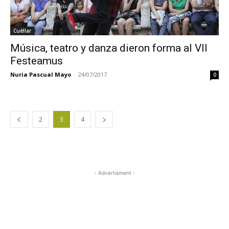
Cuéllar
Música, teatro y danza dieron forma al VII
Festeamus
Nuria Pascual Mayo
-
24/07/2017
0
2
3
4
- Advertisment -