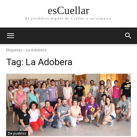
esCuellar
El periódico digital de Cuéllar y su comarca
Etiquetas
La Adobera
Tag:
La Adobera
De pueblos