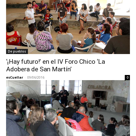
De pueblos
‘¡Hay futuro!’ en el IV Foro Chico ‘La
Adobera de San Martín’
esCuellar
-
09/06/2016
0