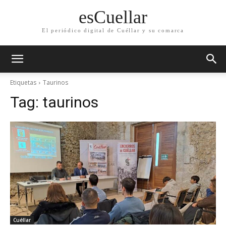
esCuellar
El periódico digital de Cuéllar y su comarca
Etiquetas
Taurinos
Tag:
taurinos
Cuéllar