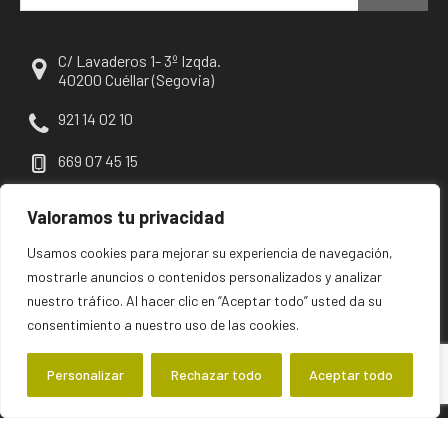
C/ Lavaderos 1- 3º Izqda.
40200 Cuéllar (Segovia)
921 14 02 10
669 07 45 15
escuellar@escuellar.es
Valoramos tu privacidad
Usamos cookies para mejorar su experiencia de navegación,
mostrarle anuncios o contenidos personalizados y analizar
nuestro tráfico. Al hacer clic en “Aceptar todo” usted da su
consentimiento a nuestro uso de las cookies.
Personalizar
Rechazar todo
Aceptar todo
©2026 escuellar | Primer diario digital de Cuéllar y su comarca