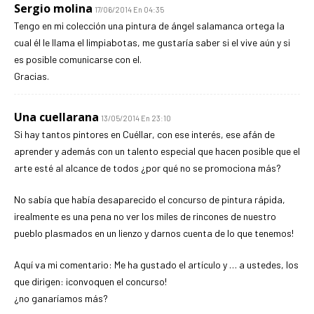
Sergio molina
17/06/2014 En 04:35
Tengo en mi colección una pintura de ángel salamanca ortega la
cual él le llama el limpiabotas, me gustaría saber si el vive aún y si
es posible comunicarse con el.
Gracias.
Una cuellarana
13/05/2014 En 23:10
Si hay tantos pintores en Cuéllar, con ese interés, ese afán de
aprender y además con un talento especial que hacen posible que el
arte esté al alcance de todos ¿por qué no se promociona más?
No sabía que había desaparecido el concurso de pintura rápida,
¡realmente es una pena no ver los miles de rincones de nuestro
pueblo plasmados en un lienzo y darnos cuenta de lo que tenemos!
Aquí va mi comentario: Me ha gustado el artículo y … a ustedes, los
que dirigen: ¡convoquen el concurso!
¿no ganaríamos más?