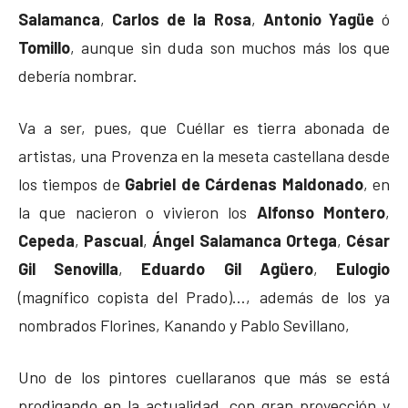
Salamanca
,
Carlos de la Rosa
,
Antonio Yagüe
ó
Tomillo
, aunque sin duda son muchos más los que
debería nombrar.
Va a ser, pues, que Cuéllar es tierra abonada de
artistas, una Provenza en la meseta castellana desde
los tiempos de
Gabriel de Cárdenas Maldonado
, en
la que nacieron o vivieron los
Alfonso Montero
,
Cepeda
,
Pascual
,
Ángel Salamanca Ortega
,
César
Gil Senovilla
,
Eduardo Gil Agüero
,
Eulogio
(magnífico copista del Prado)…, además de los ya
nombrados Florines, Kanando y Pablo Sevillano,
Uno de los pintores cuellaranos que más se está
prodigando en la actualidad, con gran proyección y