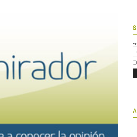
Bu
S
Em
A