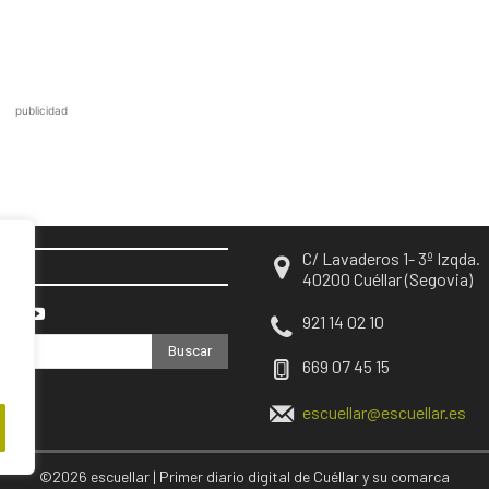
publicidad
C/ Lavaderos 1- 3º Izqda.
EN
40200 Cuéllar (Segovia)
921 14 02 10
Buscar
669 07 45 15
escuellar@escuellar.es
©2026 escuellar | Primer diario digital de Cuéllar y su comarca