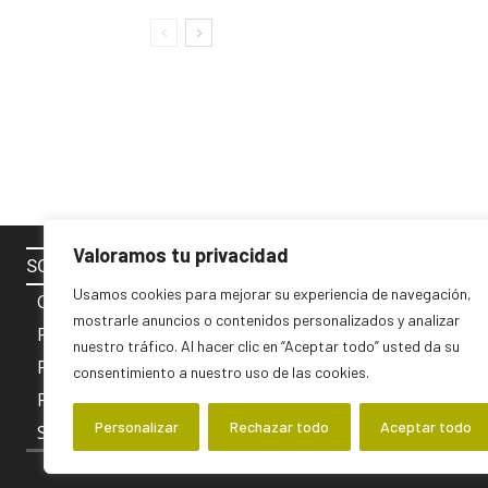
Valoramos tu privacidad
SOBRE NOSOTROS
SÍGUENOS 
Usamos cookies para mejorar su experiencia de navegación,
Contacto
mostrarle anuncios o contenidos personalizados y analizar
Política de cookies
nuestro tráfico. Al hacer clic en “Aceptar todo” usted da su
Privacidad y Aviso Legal
consentimiento a nuestro uso de las cookies.
PUBLICIDAD
Personalizar
Rechazar todo
Aceptar todo
Sobre nosotros