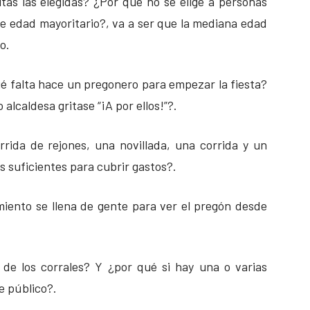
tas las elegidas? ¿Por qué no se elige a personas
e edad mayoritario?, va a ser que la mediana edad
o.
é falta hace un pregonero para empezar la fiesta?
 alcaldesa gritase “¡A por ellos!”?.
rida de rejones, una novillada, una corrida y un
s suficientes para cubrir gastos?.
iento se llena de gente para ver el pregón desde
 de los corrales? Y ¿por qué si hay una o varias
de público?.