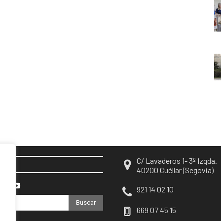
C/ Lavaderos 1- 3º Izqda.
EN
40200 Cuéllar (Segovia)
921 14 02 10
Buscar
669 07 45 15