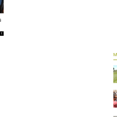
s
1
M