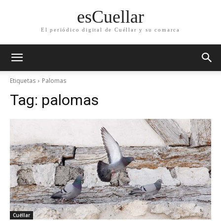
esCuellar
El periódico digital de Cuéllar y su comarca
Etiquetas
Palomas
Tag:
palomas
Cuéllar